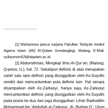
[1]
Mahasiswa pasca sarjana Fakultas Tarbiyah Institut
Agama Islam (IAI) Al-Qolam Gondanglegi, Malang. E-Mail:
syifaurromli19@alqolam.ac.id.
Abdurrahman,
Mengkaji Ilmu Al-Qur’an
, (Malang:
[2]
Q-press, t.t.), hal. 72.
Sekalipun definisi di atas merupakan
salah satu opsi definisi yang diunggulkan oleh As-Suyuthi
sendiri dan mencantumkan pula definisi lain. Hal serupa
disampaikan oleh Az-Zarkasyi, hanya saja, Az-Zarkasyi
mencantumkan definisi yang diunggulkan oleh As-Suyuthi
pada posisi ke dua dan juga diunggulkan. Lihat:
Badruddin
Muhammad bin ‘Abdullah al-Zarkasyi,
Al- Burhan Fi ‘ Ulum