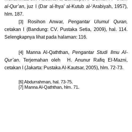
al-Qur’an
, juz I (Dar al-Ihya’ al-Kutub al-‘Arabiyah, 1957),
hlm. 187.
Rosihon Anwar,
Pengantar Ulumul Quran,
[3]
cetakan I (Bandung: CV. Pustaka Setia, 2009), hal. 114.
Selengkapnya lihat pada halaman: 116.
Manna Al-Qaththan,
Pengantar Studi Ilmu Al-
[4]
Qur’an
. Terjemahan oleh
H. Anunur Rafiq El-Mazni,
cetakan I (Jakarta: Pustaka Al-Kautsar, 2005), hlm. 72-73.
[6]
Abdurrahman, hal. 73-75.
[7]
Manna Al-Qaththan, hlm. 71.