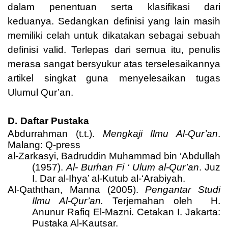
dalam penentuan serta klasifikasi dari
keduanya. Sedangkan definisi yang lain masih
memiliki celah untuk dikatakan sebagai sebuah
definisi valid. Terlepas dari semua itu, penulis
merasa sangat bersyukur atas terselesaikannya
artikel singkat guna menyelesaikan tugas
Ulumul Qur’an.
D.
Daftar Pustaka
Abdurrahman (t.t.).
Mengkaji Ilmu Al-Qur’an
.
Malang: Q-press
al-Zarkasyi, Badruddin Muhammad bin ‘Abdullah
(1957).
Al- Burhan Fi ‘ Ulum al-Qur’an
. Juz
I. Dar al-Ihya’ al-Kutub al-‘Arabiyah.
Al-Qaththan, Manna (2005).
Pengantar Studi
Ilmu Al-Qur’an.
Terjemahan oleh
H.
Anunur Rafiq El-Mazni. Cetakan I. Jakarta:
Pustaka Al-Kautsar.