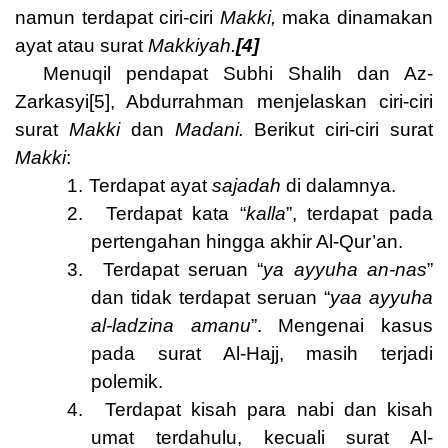
namun terdapat ciri-ciri
Makki,
maka dinamakan
ayat atau surat
Makkiyah.
[4]
Menuqil pendapat Subhi Shalih dan Az-
Zarkasyi
[5]
, Abdurrahman menjelaskan ciri-ciri
surat
Makki
dan
Madani.
Berikut ciri-ciri surat
Makki
:
1.
Terdapat ayat
sajadah
di dalamnya.
2.
Terdapat kata “
kalla
”, terdapat pada
pertengahan hingga akhir Al-Qur’an.
3.
Terdapat seruan “
ya ayyuha an-nas
”
dan tidak terdapat seruan “
yaa ayyuha
al-ladzina amanu
”. Mengenai kasus
pada surat Al-Hajj, masih terjadi
polemik.
4.
Terdapat kisah para nabi dan kisah
umat terdahulu, kecuali surat Al-