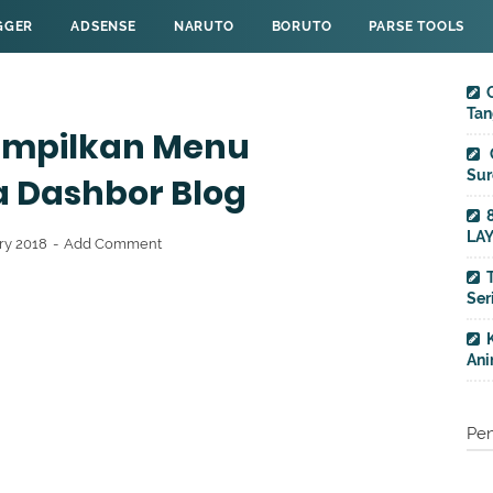
GGER
ADSENSE
NARUTO
BORUTO
PARSE TOOLS
Tan
ampilkan Menu
Sur
 Dashbor Blog
LA
ary 2018
Add Comment
Ser
Ani
Pe