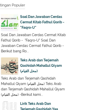
tingan Populer
Soal Dan Jawaban Cerdas
Cermat Kitab Fathul Qorib -
"Faqro-U"
Soal Dan Jawaban Cerdas Cermat Kitab
Fathul Qorib - "Faqro-U" Soal Dan
Jawaban Cerdas Cermat Fathul Qorib -
Berikut bang Ro...
Teks Arab dan Terjemah
Qashidah Mahallul Qiyam
(محل القيام)
Teks Arab dan Terjemah Qashidah
Mahallul Qiyam (محل القيام) Teks Arab
dan Terjemah Qashidah Mahallul Qiyam
(محل القيام) -Berikut kami...
Lirik Teks Arab Dan
Terjemah Qashidah Yaa