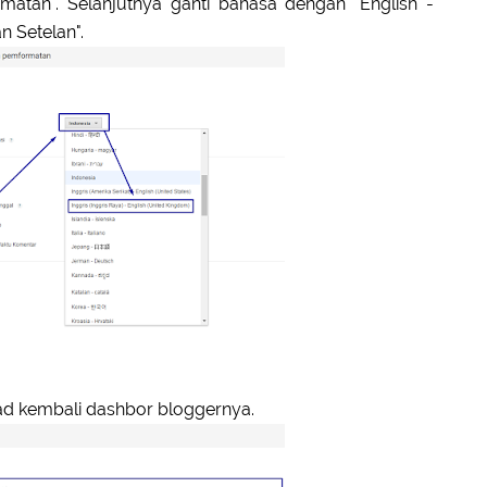
matan". Selanjutnya ganti bahasa dengan "English -
n Setelan".
oad kembali dashbor bloggernya.